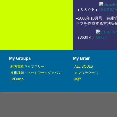
（３８０Ｋ）
●2000年10月号、在庫
ラフを作成する方法等
（3630Ｋ）
My Groups
My Brain
彩考電算ライブラリー
ALL SOULS
技術移転・ネットワークジャパン
カマタテクナス
LaFunso
楽夢