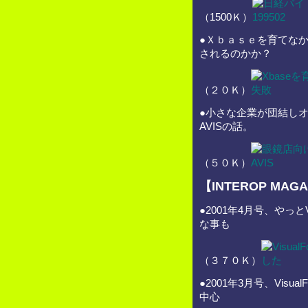
（1500Ｋ）
●Ｘｂａｓｅを育てな
されるのかか？
（２０Ｋ）
●小さな企業が団結し
AVISの話。
（５０Ｋ）
【INTEROP MAGA
●2001年4月号、やっと
な事も
（３７０Ｋ）
●2001年3月号、Visua
中心