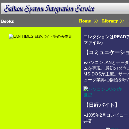
HOME
LIBRARY
コレクションはREAD
ファイル）
【コミュニケーシ
●パソコンLANとデー
ムを実現。最初のダウ
MS-DOSが主流。サ
ュータ業界に物議を呼
【日経バイト】
●1995年2月コンピ
共著